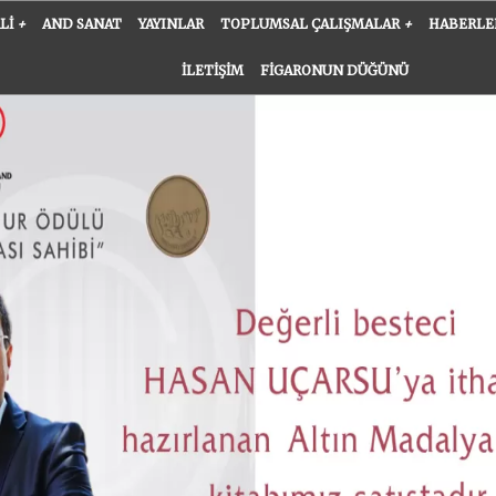
ALI
+
AND SANAT
YAYINLAR
TOPLUMSAL ÇALIŞMALAR
+
HABERLE
İLETIŞIM
FIGARONUN DÜĞÜNÜ