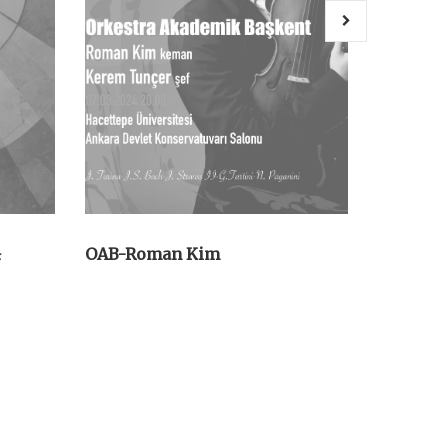
&
OAB-Roman Kim
17.ODTÜ 
Gitar Fes