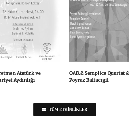
etmen Atatürk ve
OAB.& Semplice Quartet 
iyet Aydınlığı
Poyraz Baltacıgil
TÜM ETKINLIKLER