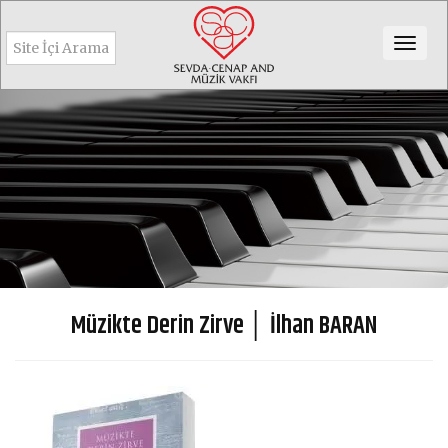
Togg
navig
Müzikte Derin Zirve │ İlhan BARAN