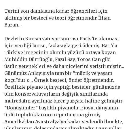
Terini son damlasına kadar öğrencileri için
akıtmış bir besteci ve teori öğretmendir İlhan
Baran…
Devletin Konservatuvar sonrası Paris’te okuması
için verdiği bursu, fazlasıyla geri ödemiş, Batı’da
Türkiye imgesinin olumlu yüzünü ortaya koyan
Muhiddin Dürrüoğlu, Fazıl Say, Toros Can gibi
üstün yetenekleri ve daha nicelerini yetiştirmiştir…
Günümüz Anlayışıyla tam bir “müzik ve yaşam
koçu”dur o… Örnek besteci, önder öğretmendir.
Özellikle piyano için yaptığı besteler, günümüzde
tüm konservatuvarların değişik sınıflarında
müfredatın ayrılmaz birer parçası haline gelmiştir.
“Dönüşümler” başlıklı piyanolu triosu, dünyanın
ünlü topluluklarının repertuarına girmiş,
Amerika’dan Avustralya’ya kadar seslendirilmekte,
uluslararası dolaşımda yer almaktadır. Uzun yıllar