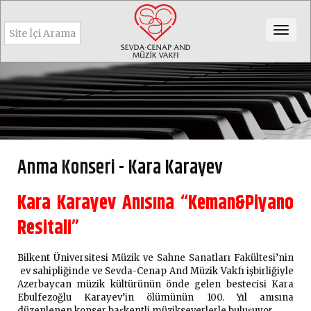
Togg
navig
Anma Konseri - Kara Karayev
Kara Karayev Anısına “Keman&Piyano
Resitali”
Bilkent Üniversitesi Müzik ve Sahne Sanatları Fakültesi’nin
ev sahipliğinde ve Sevda-Cenap And Müzik Vakfı işbirliğiyle
Azerbaycan müzik kültürünün önde gelen bestecisi Kara
Ebulfezoğlu Karayev’in ölümünün 100. Yıl anısına
düzenlenen konser başkentli müzikseverlerle buluşuyor.