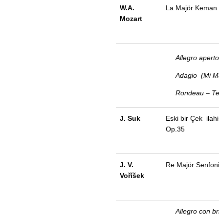
W.A.
La Majör Keman K
Mozart
Allegro aperto –
Adagio (Mi Ma
Rondeau – Tem
J. Suk
Eski bir Çek ilah
Op.35
J. V.
Re Majör Senfon
Voříšek
Allegro con br