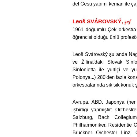
del Gesu yapımı keman ile ça
şef
Leoš SVÁROVSKÝ,
1961 doğuımlu Çek orkestr
öğrencisi olduğu ünlü profesö
Leoš Svárovský şu anda Nago
ve Žilina'daki Slovak Sinf
Sinfonietta ile yurtiçi ve 
Polonya...) 280'den fazla kon
orkestralarında sık sık konuk 
Avrupa, ABD, Japonya (her y
işbirliği yapmıştır: Orche
Salzburg, Bach Collegium
Philharmoniker, Residentie
Bruckner Orchester Linz, 