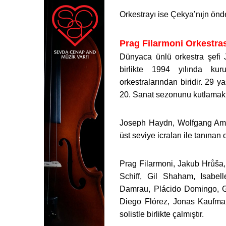
Orkestrayı ise Çekya’nıjn önd
Prag Filarmoni Orkestra
Dünyaca ünlü orkestra şefi 
birlikte 1994 yılında kur
orkestralarından biridir. 29 
20. Sanat sezonunu kutlamak
Joseph Haydn, Wolfgang Ama
üst seviye icraları ile tanına
Prag Filarmoni, Jakub Hrůša,
Schiff, Gil Shaham, Isabe
Damrau, Plácido Domingo, G
Diego Flórez, Jonas Kaufmann
solistle birlikte çalmıştır.