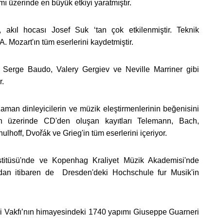
ı üzerinde en büyük etkiyi yaratmıştır.
akıl hocası Josef Suk ‘tan çok etkilenmiştir. Teknik
. Mozart'ın tüm eserlerini kaydetmiştir.
Serge Baudo, Valery Gergiev ve Neville Marriner gibi
r.
 zaman dinleyicilerin ve müzik eleştirmenlerinin beğenisini
'ın üzerinde CD'den oluşan kayıtları Telemann, Bach,
off, Dvořák ve Grieg'in tüm eserlerini içeriyor.
titüsü'nde ve Kopenhag Kraliyet Müzik Akademisi'nde
’dan itibaren de Dresden'deki Hochschule fur Musik'in
i Vakfı’nın himayesindeki 1740 yapımı Giuseppe Guarneri