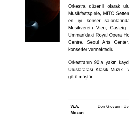
Orkestra düzenli olarak ul
Musikfestspiele, MITO Sette
en iyi konser salonlarınd
Musikverein Vien, Gasteig
Umman'daki Royal Opera Hou
Centre, Seoul Arts Center
konserler vermektedir.
Orkestranın 90‘a yakın kayd
Uluslararası Klasik Müzik v
görülmüştür.
W.A.
Don Giovanni Uv
Mozart