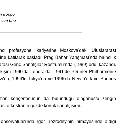
 troppo
 con brio
 profesyonel kariyerine Moskova'daki Uluslararası
ine katılarak başladı. Prag Bahar Yarışması'nda birincilik
rası Genç Sanatçılar Rostrumu’nda (1989) ödül kazandı.
çıkışını 1990'da Londra'da, 1991'de Berliner Philharmonie
'da, 1994'te Tokyo'da ve 1996'da New York ve Buenos
eman konçertosunun da bulunduğu olağanüstü zengin
arası orkestranın gözde konuk sanatçısıdır.
onservatuarı'nda Igor Bezrodny'nin himayesinde aldığı