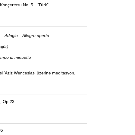
onçertosu No. 5 , “Türk”
 Adagio – Allegro aperto
jör)
po di minuetto
isi 'Aziz Wenceslas' üzerine meditasyon,
i, Op.23
io