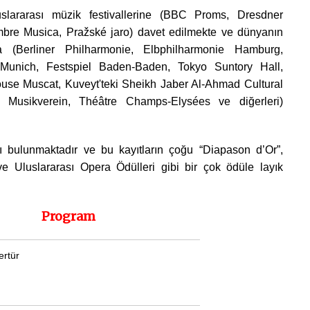
uslararası müzik festivallerine (BBC Proms, Dresdner
mbre Musica, Pražské jaro) davet edilmekte ve dünyanın
a (Berliner Philharmonie, Elbphilharmonie Hamburg,
 Munich, Festspiel Baden-Baden, Tokyo Suntory Hall,
se Muscat, Kuveyt'teki Sheikh Jaber Al-Ahmad Cultural
, Musikverein, Théâtre Champs-Elysées ve diğerleri)
ı bulunmaktadır ve bu kayıtların çoğu “
Diapason d’Or”,
e Uluslararası Opera Ödülleri gibi bir çok ödüle
layık
Program
ertür