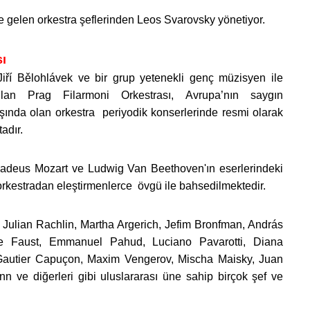
e gelen orkestra şeflerinden Leos Svarovsky yönetiyor.
sı
Jiří Bělohlávek ve bir grup yetenekli genç müzisyen ile
ulan Prag Filarmoni Orkestrası, Avrupa’nın saygın
yaşında olan orkestra periyodik konserlerinde resmi olarak
tadır.
deus Mozart ve Ludwig Van Beethoven'ın eserlerindeki
n orkestradan eleştirmenlerce övgü ile bahsedilmektedir.
 Julian Rachlin, Martha Argerich, Jefim Bronfman, András
lle Faust, Emmanuel Pahud, Luciano Pavarotti, Diana
autier Capuçon, Maxim Vengerov, Mischa Maisky, Juan
 ve diğerleri gibi uluslararası üne sahip birçok şef ve