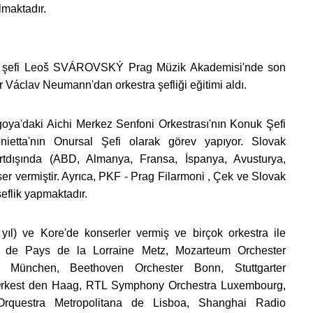
lmaktadır.
a şefi Leoš SVÁROVSKÝ Prag Müzik Akademisi'nde son
r Václav Neumann'dan orkestra şefliği eğitimi aldı.
ya'daki Aichi Merkez Senfoni Orkestrası'nın Konuk Şefi
onietta'nın Onursal Şefi olarak görev yapıyor. Slovak
yurtdışında (ABD, Almanya, Fransa, İspanya, Avusturya,
ser vermiştir. Ayrıca, PKF - Prag Filarmoni , Çek ve Slovak
şeflik yapmaktadır.
ıl) ve Kore'de konserler vermiş ve birçok orkestra ile
stre de Pays de la Lorraine Metz, Mozarteum Orchester
 München, Beethoven Orchester Bonn, Stuttgarter
 Orkest den Haag, RTL Symphony Orchestra Luxembourg,
Orquestra Metropolitana de Lisboa, Shanghai Radio