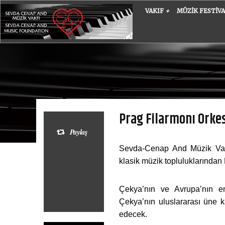
VAKIF
+
MÜZIK FESTIV
Prag Filarmonı Orke
Paylaş
Sevda-Cenap And Müzik Vakf
klasik müzik topluluklarından 
Çekya’nın ve Avrupa’nın en
Çekya’nın uluslararası üne 
edecek.