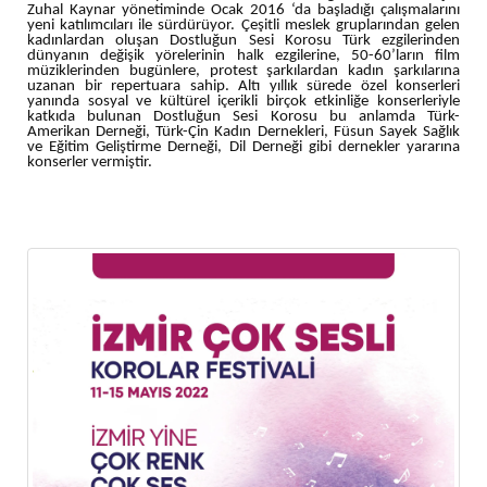
Zuhal Kaynar yönetiminde Ocak 2016 ‘da başladığı çalışmalarını
yeni katılımcıları ile sürdürüyor. Çeşitli meslek gruplarından gelen
kadınlardan oluşan Dostluğun Sesi Korosu Türk ezgilerinden
dünyanın değişik yörelerinin halk ezgilerine, 50-60’ların film
müziklerinden bugünlere, protest şarkılardan kadın şarkılarına
uzanan bir repertuara sahip. Altı yıllık sürede özel konserleri
yanında sosyal ve kültürel içerikli birçok etkinliğe konserleriyle
katkıda bulunan Dostluğun Sesi Korosu bu anlamda Türk-
Amerikan Derneği, Türk-Çin Kadın Dernekleri, Füsun Sayek Sağlık
ve Eğitim Geliştirme Derneği, Dil Derneği gibi dernekler yararına
konserler vermiştir.