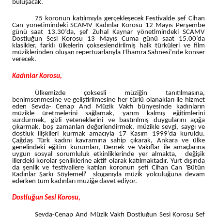
buluşacak.
75 koronun katılımıyla gerçekleşecek Festivalde şef Cihan
Can yönetimindeki SCAMV Kadınlar Korosu 12 Mayıs Perşembe
günü saat 13.30’da, şef Zuhal Kaynar yönetimindeki SCAMV
Dostluğun Sesi Korosu 13 Mayıs Cuma günü saat 15.00’da
klasikler, farklı ülkelerin çokseslendirilmiş halk türküleri ve film
müziklerinden oluşan repertuarlarıyla Elhamra Sahnesi’nde konser
verecek.
Kadınlar Korosu,
Ülkemizde çoksesli müziğin tanıtılmasına,
benimsenmesine ve geliştirilmesine her türlü olanakları ile hizmet
eden Sevda- Cenap And Müzik Vakfı bünyesinde kadınların
müzikle üretmelerini sağlamak, yarım kalmış eğitimlerini
sürdürmek, gizli yeteneklerini ve bastırılmış duygularını açığa
çıkarmak, boş zamanları değerlendirmek, müzikle sevgi, saygı ve
dostluk ilişkileri kurmak amacıyla 17 Kasım 1999’da kuruldu.
Çağdaş Türk kadını kavramına sahip çıkarak, Ankara ve ülke
genelindeki eğitim kurumları, Dernek ve Vakıflar ile amaçlarına
uygun sosyal sorumluluk etkinliklerinde yer almakta, değişik
illerdeki korolar şenliklerine aktif olarak katılmaktadır. Yurt dışında
da şenlik ve festivallere katılan koronun şefi Cihan Can 'Bütün
Kadınlar Şarkı Söylemeli' sloganıyla müzik yolculuğuna devam
ederken tüm kadınları müziğe davet ediyor.
Dostluğun Sesi Korosu,
Sevda-Cenap And Müzik Vakfı Dostluğun Sesi Korosu Şef