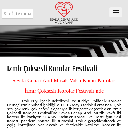
Togg
navig
İzmir Çoksesli Korolar Festivali
Sevda-Cenap And Müzik Vakfı Kadın Koroları
İzmir Çoksesli Korolar Festivali’nde
İzmir Büyükşehir Belediyesi ve Türkiye Polifonik Korolar
Derneği İzmir Şubesi işbirliği ile 11-15 Mayıs tarihleri arasında “Çok
ses, çok renk, çok nefes” sloganıyla ilk kez gerçekleşecek olan İzmir
Çoksesli Korolar Festivali’ne Sevda-Cenap And Müzik Vakfı iki
korosu ile katılıyor. SCAMV Kadınlar Korosu ve Dostluğun Sesi
Korosu pandemi sonrası ilk turnesini İzmir’e gerçekleştirecek ve
açılış kortejinde yer alacak ve festivalde katılımcı korolar ile