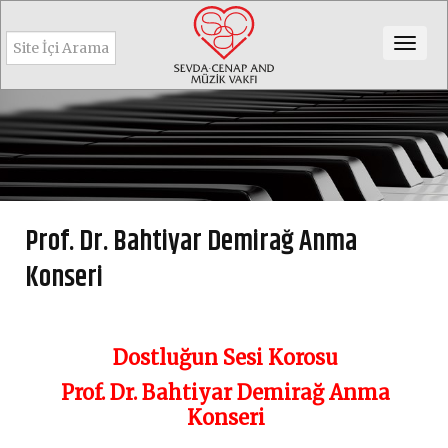
Togg
navig
Prof. Dr. Bahtiyar Demirağ Anma
Konseri
Dostluğun Sesi Korosu
Prof. Dr. Bahtiyar Demirağ Anma
Konseri