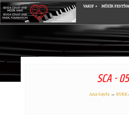
VAKIF
+
MÜZIK FESTIV
SCA - 0
→
Ana Sayfa
KVKK