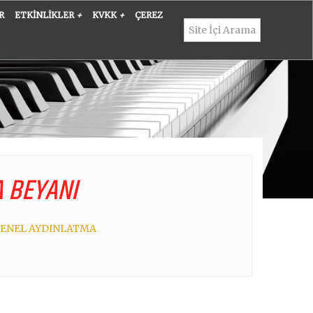
R
ETKINLIKLER
+
KVKK
+
ÇEREZ
A BEYANI
- GENEL AYDINLATMA