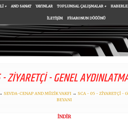
ALI
+
AND SANAT
YAYINLAR
TOPLUMSAL ÇALIŞMALAR
+
HABERLE
İLETIŞIM
FIGARONUN DÜĞÜNÜ
5 - ZIYARETÇI - GENEL AYDINLATM
→
→
SEVDA-CENAP AND MÜZİK VAKFI
SCA - 05 - ZIYARETÇI 
BEYANI
İNDİR