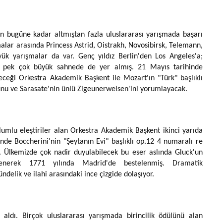
n bugüne kadar altmıştan fazla uluslararası yarışmada başarı
alar arasında Princess Astrid, Oistrakh, Novosibirsk, Telemann,
yük yarışmalar da var. Genç yıldız Berlin'den Los Angeles'a;
 pek çok büyük sahnede de yer almış. 21 Mayıs tarihinde
eği Orkestra Akademik Başkent ile Mozart'ın "Türk" başlıklı
nu ve Sarasate'nin ünlü Zigeunerweisen'ini yorumlayacak.
olumlu eleştiriler alan Orkestra Akademik Başkent ikinci yarıda
nde Boccherini'nin "Şeytanın Evi" başlıklı op.12 4 numaralı re
k. Ülkemizde çok nadir duyulabilecek bu eser aslında Gluck'un
enerek 1771 yılında Madrid'de bestelenmiş. Dramatik
ündelik ve ilahi arasındaki ince çizgide dolaşıyor.
r aldı. Birçok uluslararası yarışmada birincilik ödülünü alan