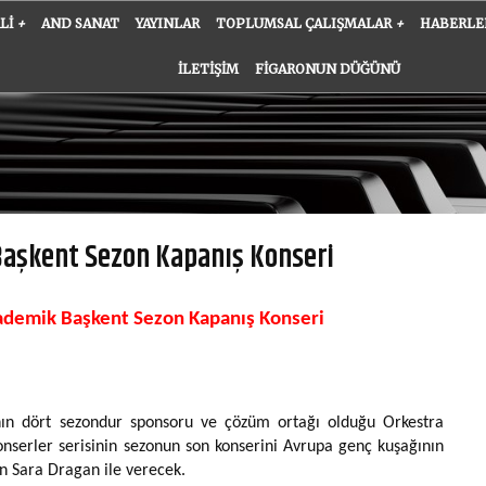
ALI
+
AND SANAT
YAYINLAR
TOPLUMSAL ÇALIŞMALAR
+
HABERLE
İLETIŞIM
FIGARONUN DÜĞÜNÜ
aşkent Sezon Kapanış Konseri
ademik Başkent Sezon Kapanış Konseri
ın dört sezondur sponsoru ve çözüm ortağı olduğu Orkestra
nserler serisinin sezonun son konserini Avrupa genç kuşağının
an Sara Dragan ile verecek.