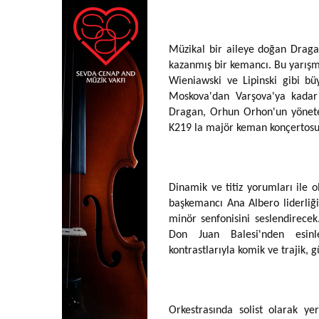
Müzikal bir aileye doğan Draga
kazanmış bir kemancı. Bu yarışm
Wieniawski ve Lipinski gibi bü
Moskova'dan Varşova'ya kadar
Dragan, Orhun Orhon'un yönetec
K219 la majör keman konçertosu
Dinamik ve titiz yorumları ile 
başkemancı Ana Albero liderliği
minör senfonisini seslendirece
Don Juan Balesi'nden esinl
kontrastlarıyla komik ve trajik, g
Orkestrasında solist olarak ye