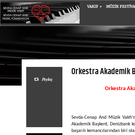
VAKIF
+
MÜZIK FESTIV
Orkestra Akademik B
Paylaş
Orkestra Ak
Sevda-Cenap And Müzik Vakfı’n
Akademik Başkent, Denizbank ko
başarılı kemancılarından biri ol