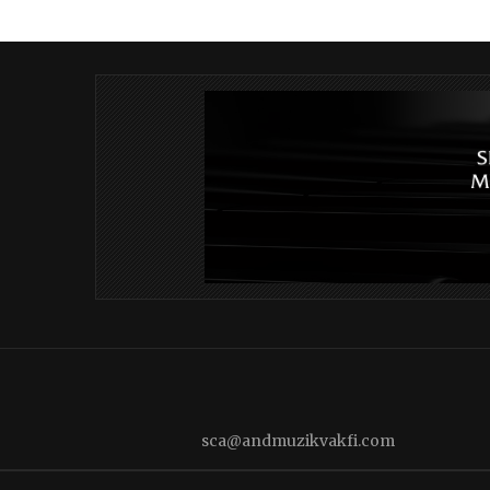
sca@andmuzikvakfi.com