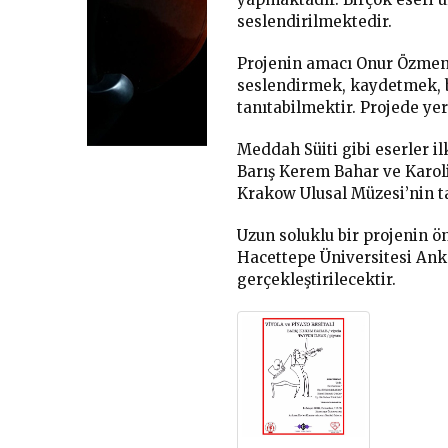
seslendirilmektedir.
Projenin amacı Onur Özmen’i
seslendirmek, kaydetmek, bu
tanıtabilmektir. Projede ye
Meddah Süiti gibi eserler il
Barış Kerem Bahar ve Karol
Krakow Ulusal Müzesi’nin ta
Uzun soluklu bir projenin ö
Hacettepe Üniversitesi Ank
gerçekleştirilecektir.