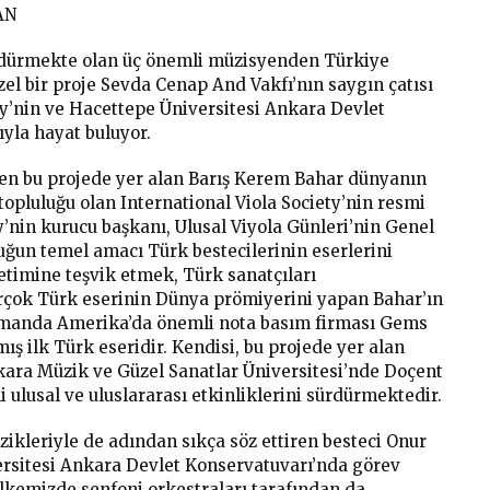
AN
rdürmekte olan üç önemli müzisyenden Türkiye
zel bir proje Sevda Cenap And Vakfı’nın saygın çatısı
ty’nin ve Hacettepe Üniversitesi Ankara Devlet
ıyla hayat buluyor.
ren bu projede yer alan Barış Kerem Bahar dünyanın
opluluğu olan International Viola Society’nin resmi
y’nin kurucu başkanı, Ulusal Viyola Günleri’nin Genel
ğun temel amacı Türk bestecilerinin eserlerini
timine teşvik etmek, Türk sanatçıları
irçok Türk eserinin Dünya prömiyerini yapan Bahar’ın
zamanda Amerika’da önemli nota basım firması Gems
ış ilk Türk eseridir. Kendisi, bu projede yer alan
nkara Müzik ve Güzel Sanatlar Üniversitesi’nde Doçent
 ulusal ve uluslararası etkinliklerini sürdürmektedir.
zikleriyle de adından sıkça söz ettiren besteci Onur
rsitesi Ankara Devlet Konservatuvarı’nda görev
lkemizde senfoni orkestraları tarafından da