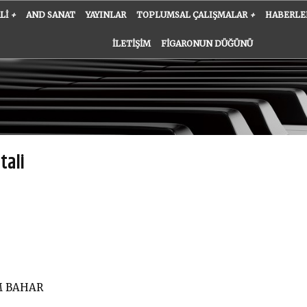
ALI
+
AND SANAT
YAYINLAR
TOPLUMSAL ÇALIŞMALAR
+
HABERLE
İLETIŞIM
FIGARONUN DÜĞÜNÜ
tali
M BAHAR