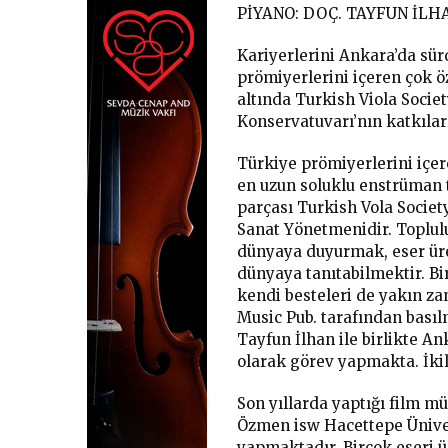
PİYANO: DOÇ. TAYFUN İLH
Kariyerlerini Ankara’da sü
prömiyerlerini içeren çok ö
altında Turkish Viola Socie
Konservatuvarı’nın katkılar
Türkiye prömiyerlerini içe
en uzun soluklu enstrüman t
parçası Turkish Vola Societ
Sanat Yönetmenidir. Toplulu
dünyaya duyurmak, eser üre
dünyaya tanıtabilmektir. B
kendi besteleri de yakın 
Music Pub. tarafından basılm
Tayfun İlhan ile birlikte A
olarak görev yapmakta. İkili
Son yıllarda yaptığı film mü
Özmen isw Hacettepe Ünive
yapmaktadır. Birçok eseri ü