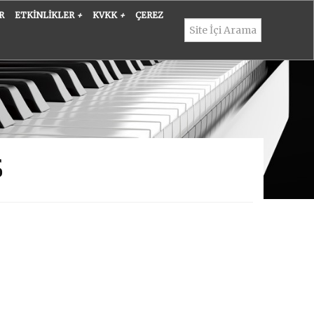
R
ETKINLIKLER
+
KVKK
+
ÇEREZ
Ş