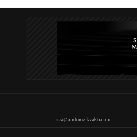
sca@andmuzikvakfi.com