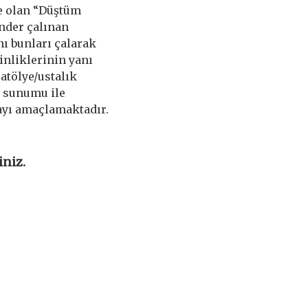
oje olan “Düştüm
ender çalınan
nı bunları çalarak
inliklerinin yanı
atölye/ustalık
u sunumu ile
yı amaçlamaktadır.
iniz.