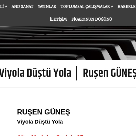
ALI
+
AND SANAT
YAYINLAR
TOPLUMSAL ÇALIŞMALAR
+
HABERLE
İLETIŞIM
FIGARONUN DÜĞÜNÜ
Viyola Düştü Yola │ Ruşen GÜNE
RUŞEN GÜNEŞ
Viyola Düştü Yola