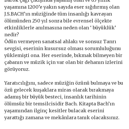
Barok çağı çıkışında yaşamış olan ve 65 yıllık
yaşamına 1200’e yakın sayıda eser sığdırmış olan
J.S.BACH’ın müziğinde tüm insanlığı kavrayan
ölümünden 250 yıl sonra bile evrensel ölçekte
etkinliklerle anılmasına neden olan ‘ büyüklük’
nedir?
Ödün vermeyen sanatsal ahlakı ve sonsuz Tanrı
sevgisi, eserinin kusursuz olması sorumluluğunu
yüklemişti ona. Her eserinde, bıkmak bilmeyen bir
çabanın ve müzik için var olan bir dehanın izlerini
görüyoruz.
Yaratıcılığını, sadece müziğin özünü bulmaya ve bu
özü gelecek kuşaklara miras olarak bırakmaya
adamış bir büyük besteci, insanlık tarihinin
ölümsüz bir temsilcisidir Bach. Kitapta Bach’ın
yaşamından ilginç kesitler bulacak eserini
yarattığı zamana ve mekânlara tanık olacaksınız.