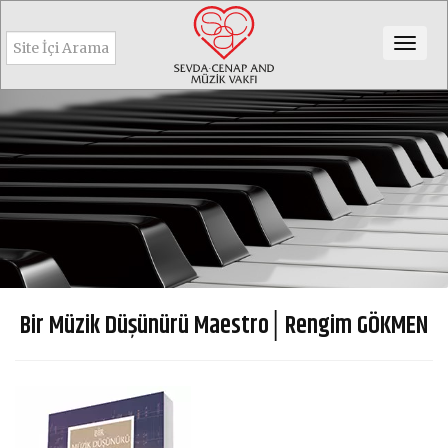
Togg
navig
Bir Müzik Düşünürü Maestro│Rengim GÖKMEN