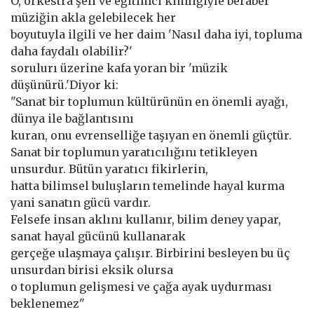
O, orkestra şefi ve eğitimci kimliğiyle beraber
müziğin akla gelebilecek her
boyutuyla ilgili ve her daim 'Nasıl daha iyi, topluma
daha faydalı olabilir?'
sorulurı üzerine kafa yoran bir 'müzik
düşünürü.'Diyor ki:
"Sanat bir toplumun kültürünün en önemli ayağı,
dünya ile bağlantısını
kuran, onu evrenselliğe taşıyan en önemli güçtür.
Sanat bir toplumun yaratıcılığını tetikleyen
unsurdur. Bütün yaratıcı fikirlerin,
hatta bilimsel buluşların temelinde hayal kurma
yani sanatın gücü vardır.
Felsefe insan aklını kullanır, bilim deney yapar,
sanat hayal gücünü kullanarak
gerçeğe ulaşmaya çalışır. Birbirini besleyen bu üç
unsurdan birisi eksik olursa
o toplumun gelişmesi ve çağa ayak uydurması
beklenemez"